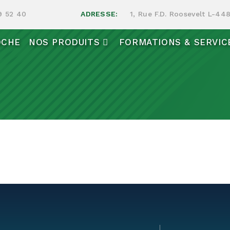
9 52 40
ADRESSE:
1, Rue F.D. Roosevelt L-4
OCHE
NOS PRODUITS
FORMATIONS & SERVIC
se les coups d’arcs dans les